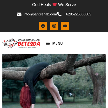
God Heals
We Serve
info@pantirehab.com
+6285226888603
MENU