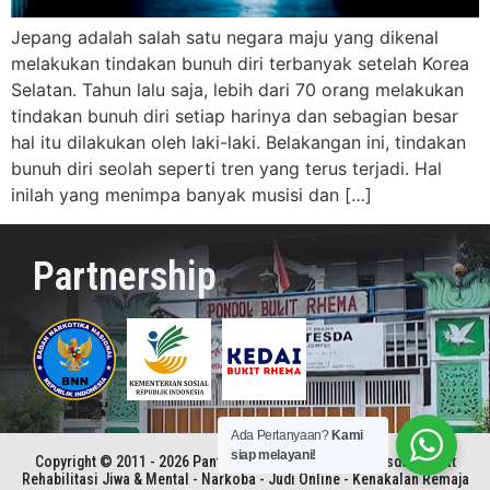
Jepang adalah salah satu negara maju yang dikenal
melakukan tindakan bunuh diri terbanyak setelah Korea
Selatan. Tahun lalu saja, lebih dari 70 orang melakukan
tindakan bunuh diri setiap harinya dan sebagian besar
hal itu dilakukan oleh laki-laki. Belakangan ini, tindakan
bunuh diri seolah seperti tren yang terus terjadi. Hal
inilah yang menimpa banyak musisi dan […]
Partnership
Ada Pertanyaan?
Kami
siap melayani!
Copyright © 2011 - 2026 Panti Rehabilitasi Kristen Betesda | Pusat
Rehabilitasi Jiwa & Mental - Narkoba - Judi Online - Kenakalan Remaja