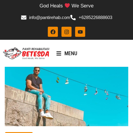
God Heals
We Serve
info@pantirehab.com
+6285226888603
MENU