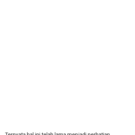
Ternyata hal ini telah lama menjadi perhatian