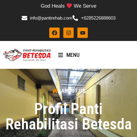
God Heals
We Serve
info@pantirehab.com
+6285226888603
MENU
ABOUT US
Profil Panti
Rehabilitasi Betesda