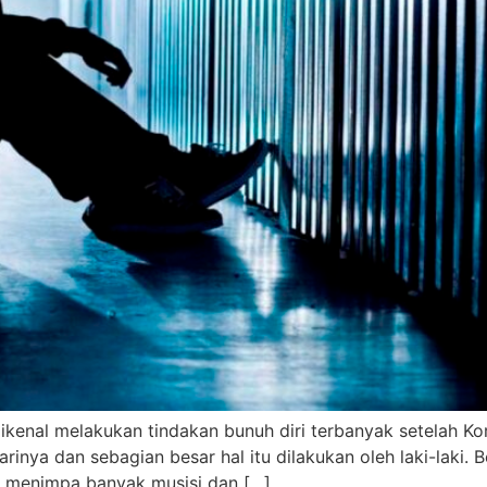
enal melakukan tindakan bunuh diri terbanyak setelah Korea
rinya dan sebagian besar hal itu dilakukan oleh laki-laki. B
ang menimpa banyak musisi dan […]