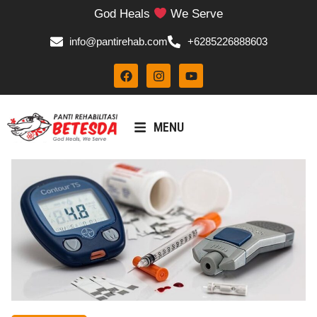
God Heals
We Serve
info@pantirehab.com
+6285226888603
MENU