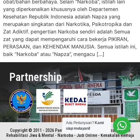
obat/bahan berbahaya. Selain “Narkoba”, istilah lain
yang diperkenalkan khususnya oleh Departemen
Kesehatan Republik Indonesia adalah Napza yang
merupakan singkatan dari Narkotika, Psikotropika dan
Zat Adiktif. pengertian Narkoba sendiri adalah Semua
zat yang dapat mempengaruhi cara bekerja PIKIRAN,
PERASAAN, dan KEHENDAK MANUSIA. Semua istilah ini,
baik “Narkoba” atau “Napza”, mengacu […]
Partnership
Ada Pertanyaan?
Kami
siap melayani!
Copyright © 2011 - 2026 Panti Rehabilitasi Kristen Betesda | Pusat
Rehabilitasi Jiwa & Mental - Narkoba - Judi Online - Kenakalan Remaja