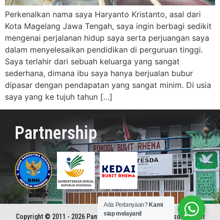
Perkenalkan nama saya Haryanto Kristanto, asal dari
Kota Magelang Jawa Tengah, saya ingin berbagi sedikit
mengenai perjalanan hidup saya serta perjuangan saya
dalam menyelesaikan pendidikan di perguruan tinggi.
Saya terlahir dari sebuah keluarga yang sangat
sederhana, dimana ibu saya hanya berjualan bubur
dipasar dengan pendapatan yang sangat minim. Di usia
saya yang ke tujuh tahun […]
Partnership
Ada Pertanyaan?
Kami
siap melayani!
Copyright © 2011 - 2026 Panti Rehabilitasi Kristen Betesda | Pusat