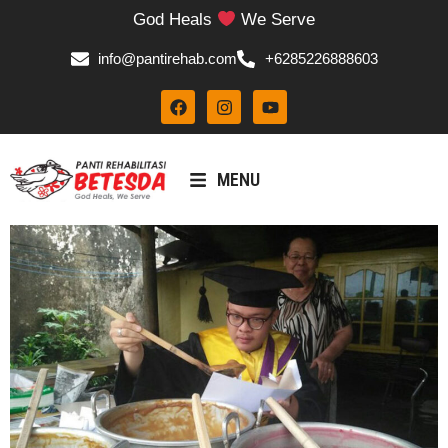
God Heals
We Serve
info@pantirehab.com
+6285226888603
MENU