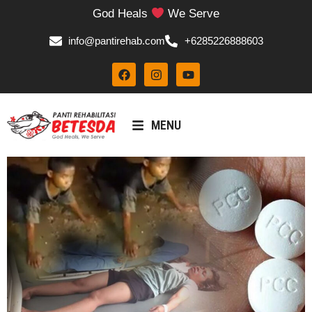
God Heals
We Serve
info@pantirehab.com
+6285226888603
MENU