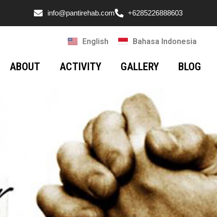
info@pantirehab.com
+6285226888603
English
Bahasa Indonesia
ABOUT
ACTIVITY
GALLERY
BLOG