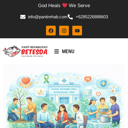
God Heals
We Serve
info@pantirehab.com
+6285226888603
MENU