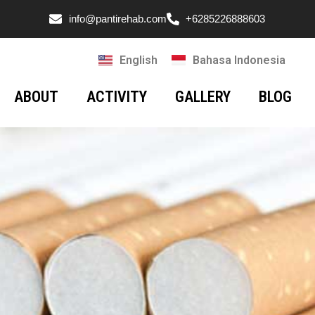
info@pantirehab.com
+6285226888603
English
Bahasa Indonesia
ABOUT
ACTIVITY
GALLERY
BLOG