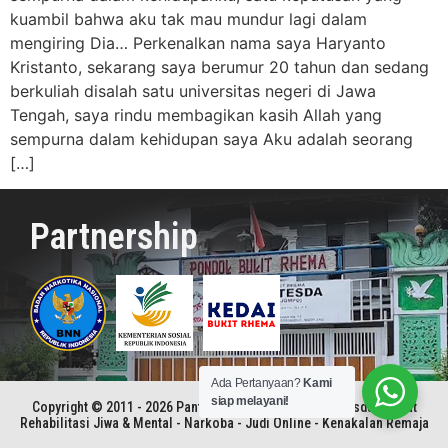
kuambil bahwa aku tak mau mundur lagi dalam
mengiring Dia… Perkenalkan nama saya Haryanto
Kristanto, sekarang saya berumur 20 tahun dan sedang
berkuliah disalah satu universitas negeri di Jawa
Tengah, saya rindu membagikan kasih Allah yang
sempurna dalam kehidupan saya Aku adalah seorang
[…]
Partnership
Ada Pertanyaan?
Kami
siap melayani!
Copyright © 2011 - 2026 Panti Rehabilitasi Kristen Betesda | Pusat
Rehabilitasi Jiwa & Mental - Narkoba - Judi Online - Kenakalan Remaja