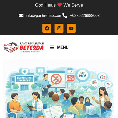
God Heals
We Serve
info@pantirehab.com
+6285226888603
MENU