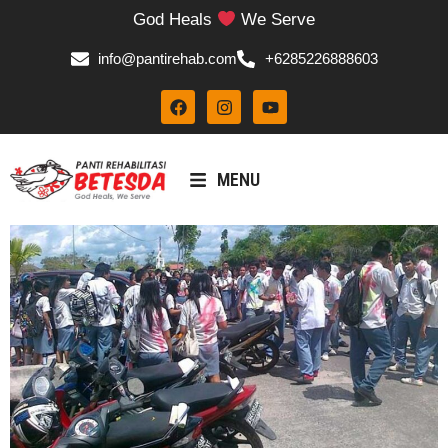
God Heals
We Serve
info@pantirehab.com
+6285226888603
MENU