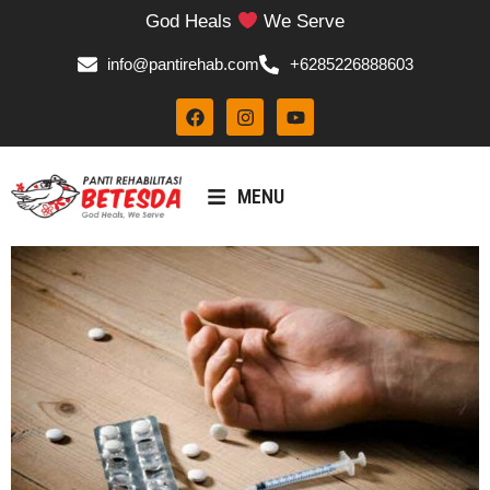
God Heals
We Serve
info@pantirehab.com
+6285226888603
MENU