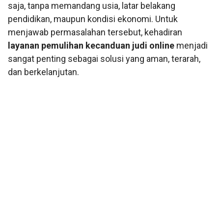
saja, tanpa memandang usia, latar belakang
pendidikan, maupun kondisi ekonomi. Untuk
menjawab permasalahan tersebut, kehadiran
layanan pemulihan kecanduan judi online
menjadi
sangat penting sebagai solusi yang aman, terarah,
dan berkelanjutan.