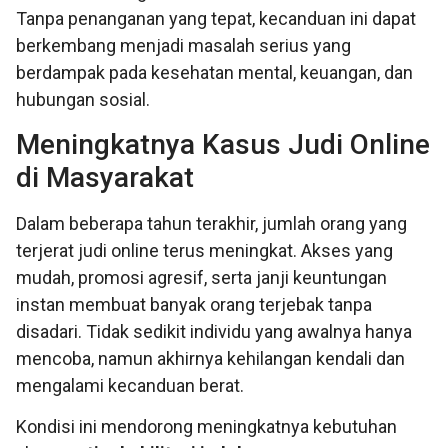
Tanpa penanganan yang tepat, kecanduan ini dapat
berkembang menjadi masalah serius yang
berdampak pada kesehatan mental, keuangan, dan
hubungan sosial.
Meningkatnya Kasus Judi Online
di Masyarakat
Dalam beberapa tahun terakhir, jumlah orang yang
terjerat judi online terus meningkat. Akses yang
mudah, promosi agresif, serta janji keuntungan
instan membuat banyak orang terjebak tanpa
disadari. Tidak sedikit individu yang awalnya hanya
mencoba, namun akhirnya kehilangan kendali dan
mengalami kecanduan berat.
Kondisi ini mendorong meningkatnya kebutuhan