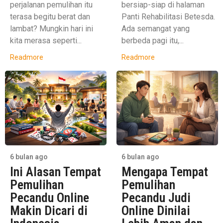
perjalanan pemulihan itu
bersiap-siap di halaman
terasa begitu berat dan
Panti Rehabilitasi Betesda.
lambat? Mungkin hari ini
Ada semangat yang
kita merasa seperti...
berbeda pagi itu,...
Readmore
Readmore
6 bulan ago
6 bulan ago
Ini Alasan Tempat
Mengapa Tempat
Pemulihan
Pemulihan
Pecandu Online
Pecandu Judi
Makin Dicari di
Online Dinilai