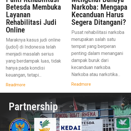
Betesda Membuka
Narkoba: Mengapa
Layanan
Kecanduan Harus
Rehabilitasi Judi
Segera Ditangani?
Online
Pusat rehabilitasi narkoba
merupakan salah satu
Maraknya kasus judi online
tempat yang berperan
(judol) di Indonesia telah
penting dalam menangani
menjadi masalah serius
dampak buruk dari
yang berdampak luas, tidak
kecanduan narkoba.
hanya pada kondisi
Narkoba atau narkotika...
keuangan, tetapi...
Readmore
Readmore
Partnership