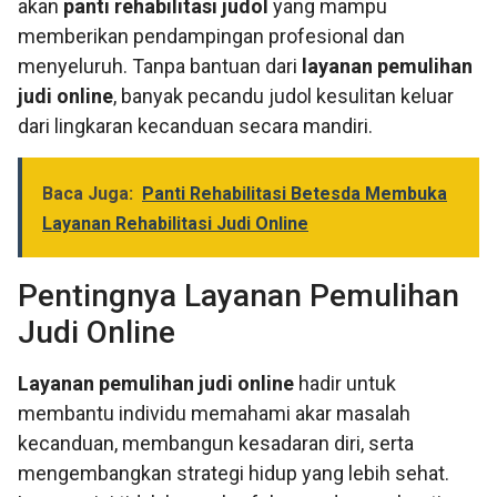
akan
panti rehabilitasi judol
yang mampu
memberikan pendampingan profesional dan
menyeluruh. Tanpa bantuan dari
layanan pemulihan
judi online
, banyak pecandu judol kesulitan keluar
dari lingkaran kecanduan secara mandiri.
Baca Juga:
Panti Rehabilitasi Betesda Membuka
Layanan Rehabilitasi Judi Online
Pentingnya Layanan Pemulihan
Judi Online
Layanan pemulihan judi online
hadir untuk
membantu individu memahami akar masalah
kecanduan, membangun kesadaran diri, serta
mengembangkan strategi hidup yang lebih sehat.