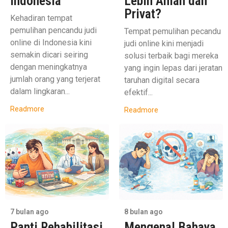
Indonesia
Lebih Aman dan
Privat?
Kehadiran tempat
pemulihan pencandu judi
Tempat pemulihan pecandu
online di Indonesia kini
judi online kini menjadi
semakin dicari seiring
solusi terbaik bagi mereka
dengan meningkatnya
yang ingin lepas dari jeratan
jumlah orang yang terjerat
taruhan digital secara
dalam lingkaran...
efektif...
Readmore
Readmore
7 bulan ago
8 bulan ago
Panti Rehabilitasi
Mengenal Bahaya