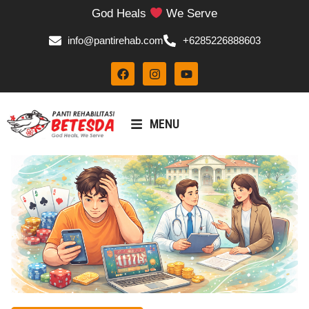
God Heals
We Serve
info@pantirehab.com
+6285226888603
MENU