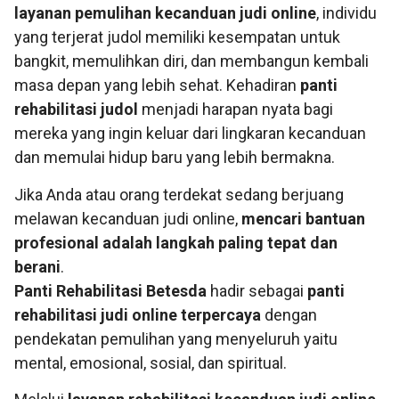
layanan pemulihan kecanduan judi online
, individu
yang terjerat judol memiliki kesempatan untuk
bangkit, memulihkan diri, dan membangun kembali
masa depan yang lebih sehat. Kehadiran
panti
rehabilitasi judol
menjadi harapan nyata bagi
mereka yang ingin keluar dari lingkaran kecanduan
dan memulai hidup baru yang lebih bermakna.
Jika Anda atau orang terdekat sedang berjuang
melawan kecanduan judi online,
mencari bantuan
profesional adalah langkah paling tepat dan
berani
.
Panti Rehabilitasi Betesda
hadir sebagai
panti
rehabilitasi judi online terpercaya
dengan
pendekatan pemulihan yang menyeluruh yaitu
mental, emosional, sosial, dan spiritual.