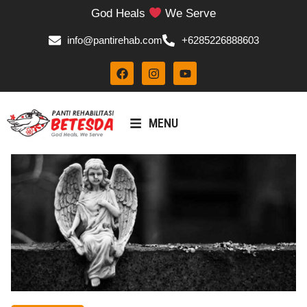
God Heals
We Serve
info@pantirehab.com
+6285226888603
MENU